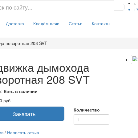
г.
+7
Доставка
Кладём печи
Статьи
Контакты
да поворотная 208 SVT
движка дымохода
воротная 208 SVT
е:
Есть в наличии
0
руб.
Количество
Заказать
ов
/
Написать отзыв