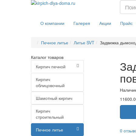
О компании
Галерея
Акции
Прайс
Печное литье
Литье SVT
Задвижка дымохо
Каталог товаров
За
Кирпич печной
по
Кирпич
облицовочный
Наличи
Шамотный кирпич
11600.0
Кирпич
строительный
Печное литье
0 отзыв