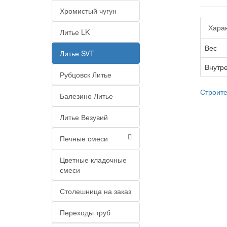
Хромистый чугун
Харак
Литье LK
Вес
Литье SVT
Внутр
Рубцовск Литье
Строит
Балезино Литье
Литье Везувий
Печные смеси
Цветные кладочные
смеси
Столешница на заказ
Переходы труб