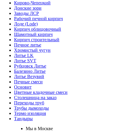
Кирово-Чепецкий
Донские зори
Заводы ЛСР
Рабочий печной кирпич
Лоде (Lode)
Кирпич облицовочный
Шамотный кирпич
Кирпич строительный
Печное литье
Хромистый чугун
Литье LK
Литье SVT
Рубцовск Литье
Балезино Литье
Литье Везувий
Печные смеси
Основит
Цветные кладочные смеси
Столешница на заказ
Переходы труб
Трубы дымоходы
Термо изоляция
Тандыры
Мы в Москве