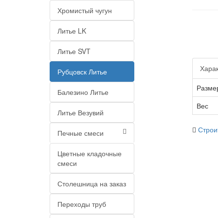
Хромистый чугун
Литье LK
Литье SVT
Харак
Рубцовск Литье
Разме
Балезино Литье
Вес
Литье Везувий
Строи
Печные смеси
Цветные кладочные
смеси
Столешница на заказ
Переходы труб