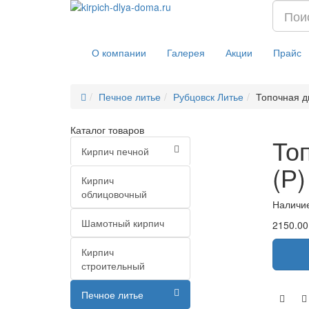
О компании
Галерея
Акции
Прайс
Печное литье
Рубцовск Литье
Топочная д
Каталог товаров
То
Кирпич печной
(Р)
Кирпич
облицовочный
Наличи
Шамотный кирпич
2150.00
Кирпич
строительный
Печное литье